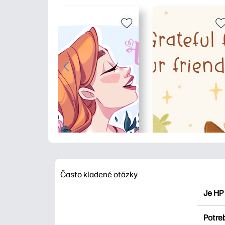
Často kladené otázky
Je HP
HP Pri
Potre
maľova