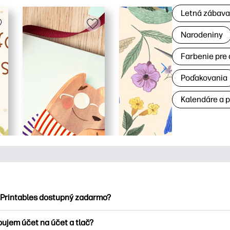
Letná zábav
Narodeniny
Farbenie pre 
Poďakovania
Kalendáre a 
 Printables dostupný zadarmo?
ntables ponúka viac ako 2500 bezplatných tlačových tlačiarní n
bujem účet na účet a tlač?
nky, zábavné vzdelávacie hárky, remeslá a cards for, data, cale