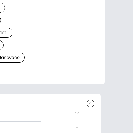
a
deti
plánovače
a tlač. Explore
ndar and other.