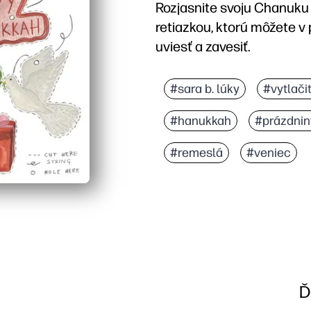
Rozjasnite svoju Chanuku 
retiazkou, ktorú môžete v
uviesť a zavesiť.
Prečo to funguje:
Nulová príprava - stačí 
#sara b. lúky
#vytlači
Bezproblémová aktivita v
#hanukkah
#prázdnin
Buduje jemné motorické z
Flexibilné a prispôsobit
#remeslá
#veniec
Ď