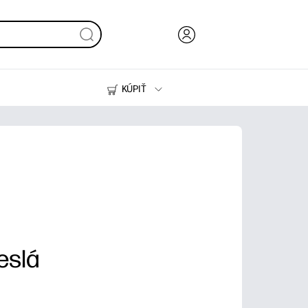
KÚPIŤ
Atrament, toner a papier
Tlačiarne
eslá