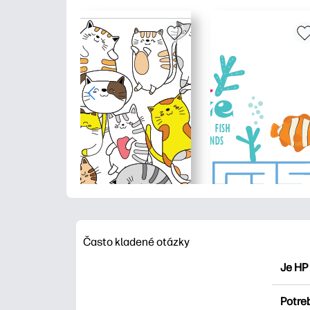
Často kladené otázky
Je HP
HP Pri
Potre
maľova