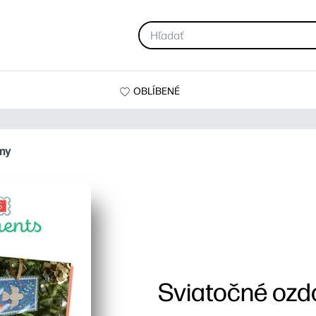
OBLÍBENÉ
my
Sviatočné ozd