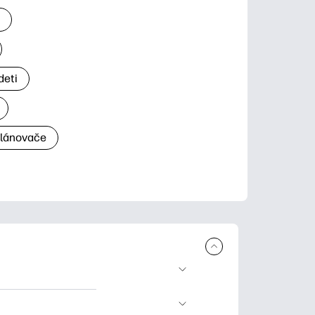
a
deti
plánovače
a tlač. Explore
ndar and other.