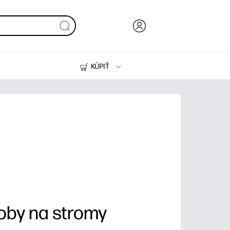
KÚPIŤ
Atrament, toner a papier
Tlačiarne
oby na stromy