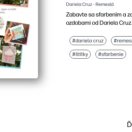
Dariela Cruz - Remeslá
Zabavte sa sfarbením a z
ozdobami od Dariela Cruz
Prečo to funguje:
Tlačiace remeslo - stač
#dariela cruz
#remes
Zaujíma deti všetkých v
#štítky
#sfarbenie
Buduje jemné motorické z
Všestranný pre domácnos
Ď