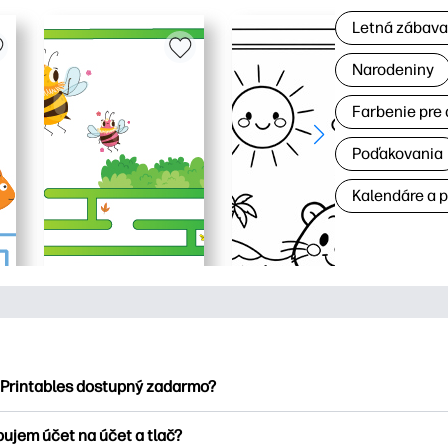
Letná zábav
Narodeniny
Farbenie pre 
Poďakovania
Kalendáre a 
 Printables dostupný zadarmo?
ntables ponúka viac ako 2500 bezplatných tlačových tlačiarní n
bujem účet na účet a tlač?
nky, zábavné vzdelávacie hárky, remeslá a cards for, data, cale