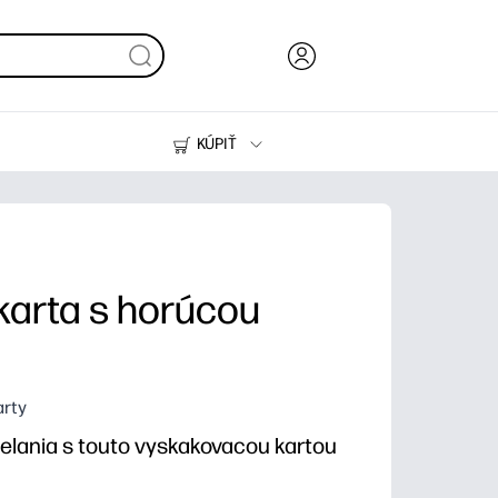
KÚPIŤ
Atrament, toner a papier
Tlačiarne
karta s horúcou
arty
 želania s touto vyskakovacou kartou