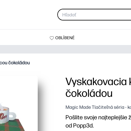
OBLÍBENÉ
úcou čokoládou
Vyskakovacia 
čokoládou
Magic Made Tlačiteľná séria - k
Pošlite svoje najteplejšie
od Popp3d.