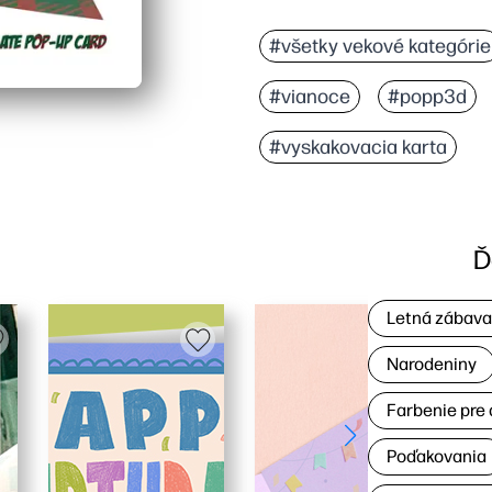
Prečo to funguje:
Vytlačíte, striháte a zl
#všetky vekové kategórie
Interaktívny vyskakova
#vianoce
#popp3d
Môžete ho použiť na pro
Vytlačíte ho plocho a p
#vyskakovacia karta
Ď
Letná zábav
Narodeniny
Farbenie pre 
Poďakovania