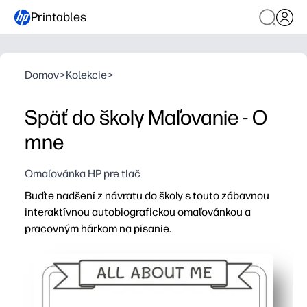
Printables
Domov
>
Kolekcie
>
Späť do školy Maľovanie - O
mne
Omaľovánka HP pre tlač
Buďte nadšení z návratu do školy s touto zábavnou
interaktívnou autobiografickou omaľovánkou a
pracovným hárkom na písanie.
Prečo to funguje:
No-prep print-and-go - stačí stlačiť tlač a vaše dieťa m
Zvyšuje sebavedomie - deti oslavujú to, kým sú, keď pre
Buduje komunitu v triede - dokonalý ľadobor pre učiteľov