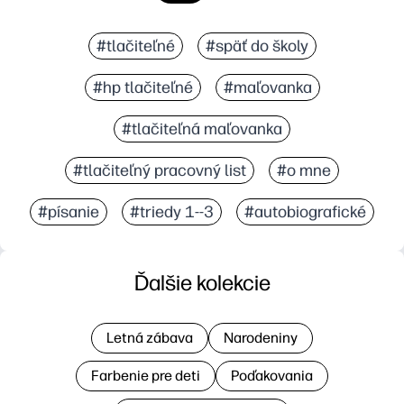
#tlačiteľné
#späť do školy
#hp tlačiteľné
#maľovanka
#tlačiteľná maľovanka
#tlačiteľný pracovný list
#o mne
#písanie
#triedy 1--3
#autobiografické
Ďalšie kolekcie
Letná zábava
Narodeniny
Farbenie pre deti
Poďakovania