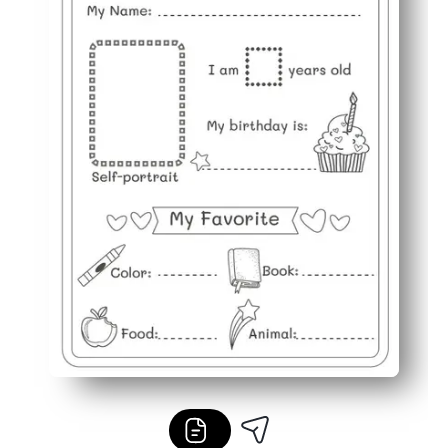
Flexibilné použitie - skvelé pre aktivity prvého dňa, do