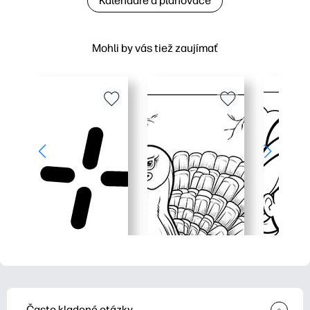
Kalendáre a plánovače
Mohli by vás tiež zaujímať
Často kladené otázky