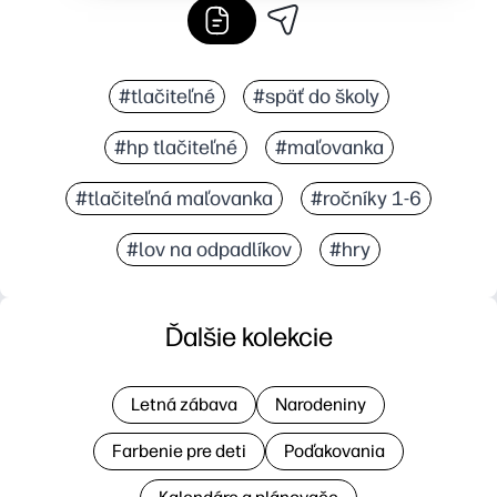
#tlačiteľné
#späť do školy
#hp tlačiteľné
#maľovanka
#tlačiteľná maľovanka
#ročníky 1-6
#lov na odpadlíkov
#hry
Ďalšie kolekcie
Letná zábava
Narodeniny
Farbenie pre deti
Poďakovania