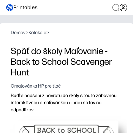
Printables
Domov
>
Kolekcie
>
Späť do školy Maľovanie -
Back to School Scavenger
Hunt
Omaľovánka HP pre tlač
Buďte nadšení z návratu do školy s touto zábavnou
interaktívnou omaľovánkou a hrou na lov na
odpadlíkov.
Prečo to funguje:
Print-and-go - nevyžaduje sa žiadna príprava, stačí stlač
Udržuje deti v pohybe a sústredení sa - farbia a hľadaj