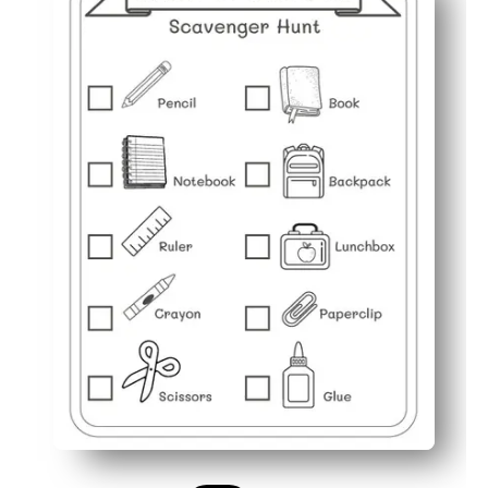
Uľahčuje chvenie prvého dňa - hravý ľadobor, ktorý vám
Prispôsobí sa vášmu plánu - použite ho na centrá, skor