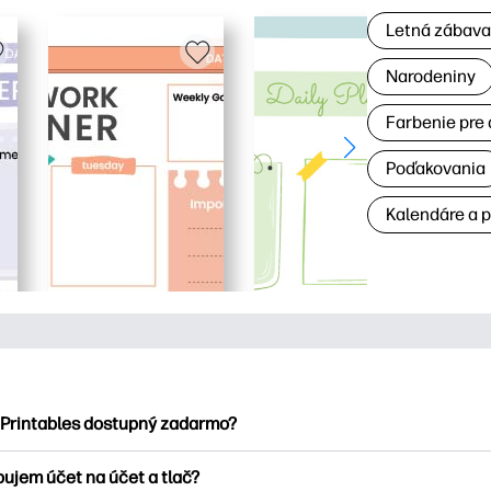
Letná zábav
Narodeniny
Farbenie pre 
Poďakovania
Kalendáre a 
 Printables dostupný zadarmo?
ntables ponúka viac ako 2500 bezplatných tlačových tlačiarní n
bujem účet na účet a tlač?
nky, zábavné vzdelávacie hárky, remeslá a cards for, data, cale