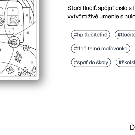
Stačí tlačiť, spájať čísla 
vytvára živé umenie s nul
Prečo to funguje:
Buduje rozpoznávanie čí
#hp tlačiteľné
#tlačit
Samokontrolujúci dizajn
#tlačiteľná maľovanka
Pohodlie pre tlač a odc
Zvyšuje dôveru, keď sa 
#späť do školy
#škols
Ď