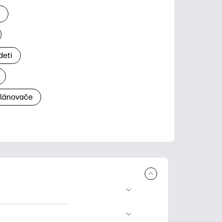
a
deti
plánovače
a tlač. Explore
ndar and other.