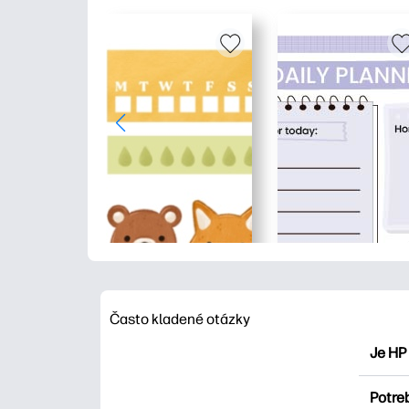
Často kladené otázky
Je HP
HP Pri
Potre
maľova