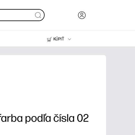
KÚPIŤ
Atrament, toner a papier
Tlačiarne
arba podľa čísla 02