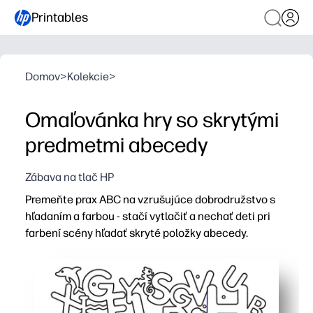
Printables
Domov
>
Kolekcie
>
Omaľovánka hry so skrytými
predmetmi abecedy
Zábava na tlač HP
Premeňte prax ABC na vzrušujúce dobrodružstvo s
hľadaním a farbou - stačí vytlačiť a nechať deti pri
farbení scény hľadať skryté položky abecedy.
Prečo to funguje:
Nulová príprava a bez stresu - vytlačte raz, chyťte pas
Buduje základné zručnosti - rozpoznávanie písmen, vi
Udržuje deti dlhšie angažované - slúži ako omaľovánka p