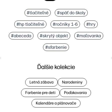
#tlačiteľné
#späť do školy
#hp tlačiteľné
#ročníky 1-6
#hry
#abeceda
#skrytý objekt
#maľovanka
#sfarbenie
Ďalšie kolekcie
Letná zábava
Narodeniny
Farbenie pre deti
Poďakovania
Kalendáre a plánovače