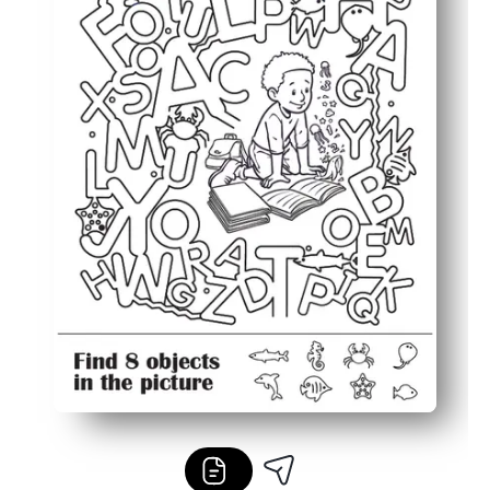
Ľahko sa prispôsobí - vyskúšajte časovač, lov podľa zvu