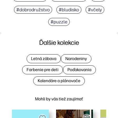
#dobrodružstvo
#bludisko
#včely
#puzzle
Ďalšie kolekcie
Letná zábava
Narodeniny
Farbenie pre deti
Poďakovania
Kalendáre a plánovače
Mohli by vás tiež zaujímať