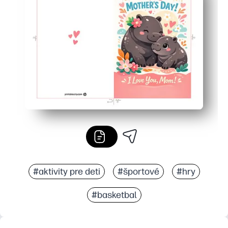
Flexibilné pre rodiny s deťmi - vytlačte toľko, koľko po
Vyzerá skvele doma - ostrá ilustrácia svieti na bežnom 
#aktivity pre deti
#športové
#hry
#basketbal