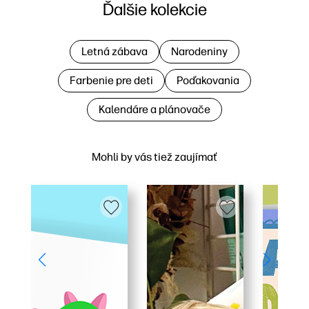
Ďalšie kolekcie
Letná zábava
Narodeniny
Farbenie pre deti
Poďakovania
Kalendáre a plánovače
Mohli by vás tiež zaujímať