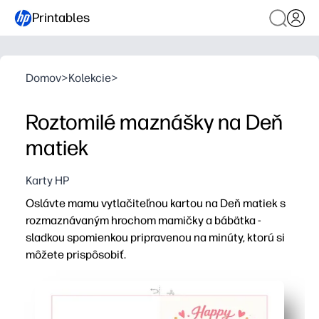
Printables
Domov
>
Kolekcie
>
Roztomilé maznášky na Deň
matiek
Karty HP
Oslávte mamu vytlačiteľnou kartou na Deň matiek s
rozmaznávaným hrochom mamičky a bábätka -
sladkou spomienkou pripravenou na minúty, ktorú si
môžete prispôsobiť.
Prečo to funguje:
Pripravené rýchlo - stačí vytlačiť, zložiť a podpísať pre
Zapája deti - roztomilé umenie inšpiruje správy, kreslenk