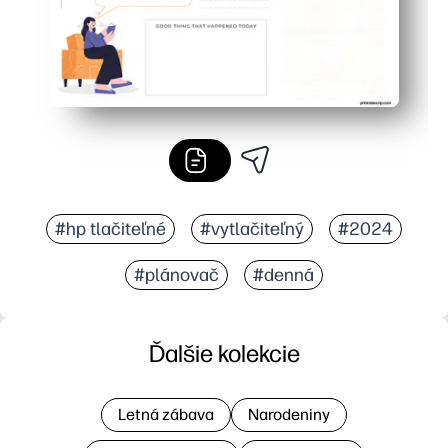
#hp tlačiteľné
#vytlačiteľný
#2024
#plánovač
#denná
Ďalšie kolekcie
Letná zábava
Narodeniny