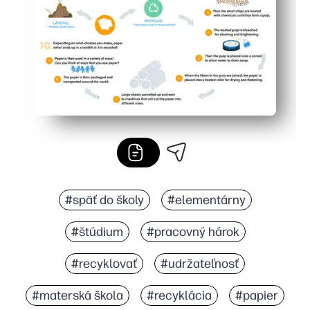
#späť do školy
#elementárny
#štúdium
#pracovný hárok
#recyklovať
#udržateľnosť
#materská škola
#recyklácia
#papier