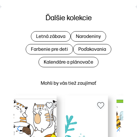
Ďalšie kolekcie
Letná zábava
Narodeniny
Farbenie pre deti
Poďakovania
Kalendáre a plánovače
Mohli by vás tiež zaujímať