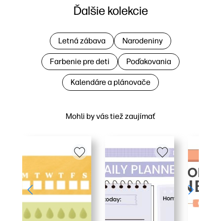
Ďalšie kolekcie
Letná zábava
Narodeniny
Farbenie pre deti
Poďakovania
Kalendáre a plánovače
Mohli by vás tiež zaujímať