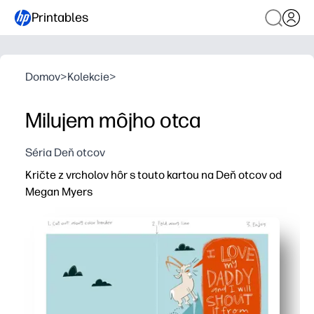
Printables
Domov
>
Kolekcie
>
Milujem môjho otca
Séria Deň otcov
Kričte z vrcholov hôr s touto kartou na Deň otcov od
Megan Myers