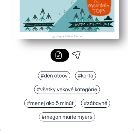
#deň otcov
#karta
#všetky vekové kategórie
#menej ako 5 minút
#zábavné
#megan marie myers