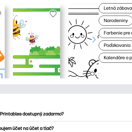
Letná zábav
Narodeniny
Farbenie pre 
Poďakovania
Kalendáre a 
 Printables dostupný zadarmo?
ntables ponúka viac ako 2500 bezplatných tlačových tlačiarní n
bujem účet na účet a tlač?
nky, zábavné vzdelávacie hárky, remeslá a cards for, data, cale