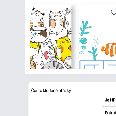
Často kladené otázky
Je HP
HP Pri
Potre
maľova