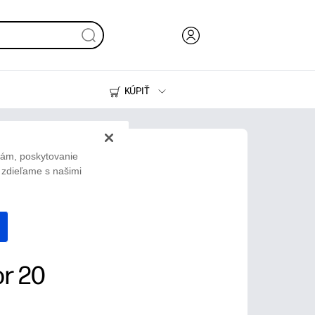
KÚPIŤ
Atrament, toner a papier
Tlačiarne
lám, poskytovanie
ž zdieľame s našimi
e
r 20