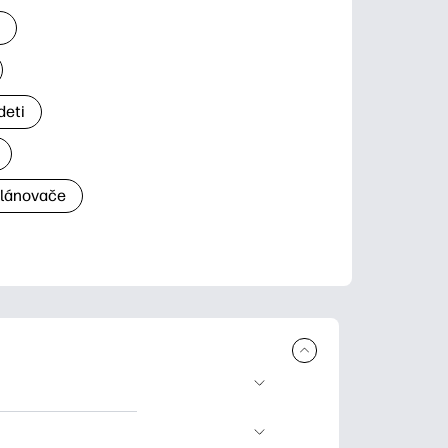
a
deti
plánovače
a tlač. Explore
ndar and other.