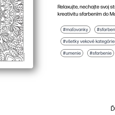
Relaxujte, nechajte svoj s
kreativitu sfarbením do M
Prečo to funguje:
Print-and-Go dizajn - nie
#maľovanky
#sfarben
Vstavaná všímavosť - op
#všetky vekové kategórie
Všestranné použitie - i
Budovanie zručností - p
#umenie
#sfarbenie
Ď