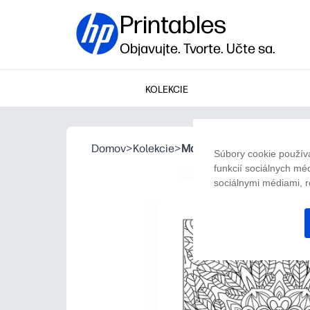
Printables
Objavujte. Tvorte. Učte sa.
KOLEKCIE
Domov
>
Kolekcie
>
Mandalový vzor 20
Súbory cookie použív
funkcií sociálnych mé
sociálnymi médiami, r