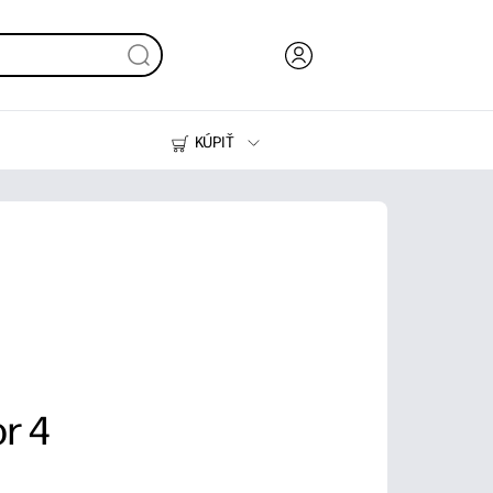
KÚPIŤ
Atrament, toner a papier
Tlačiarne
r 4