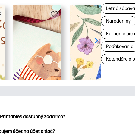
Letná zábav
Narodeniny
Farbenie pre 
Poďakovania
Kalendáre a 
 Printables dostupný zadarmo?
ntables ponúka viac ako 2500 bezplatných tlačových tlačiarní n
bujem účet na účet a tlač?
nky, zábavné vzdelávacie hárky, remeslá a cards for, data, cale