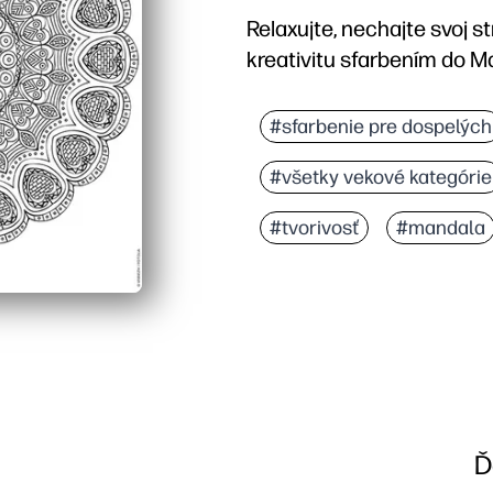
Relaxujte, nechajte svoj s
kreativitu sfarbením do M
Prečo to funguje:
Jednoducho tlačíte a fa
#sfarbenie pre dospelých
Zložité vzory vytvárajú 
#všetky vekové kategórie
Zlomenie mozgu bez obr
Všestranné použitie - 
#tvorivosť
#mandala
Ď