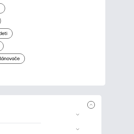
a
deti
plánovače
a tlač. Explore
ndar and other.