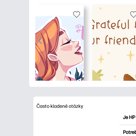
Často kladené otázky
Je HP
HP Pri
Potre
maľova