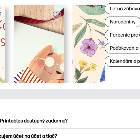
Letná zábav
Narodeniny
Farbenie pre 
Poďakovania
Kalendáre a 
 Printables dostupný zadarmo?
ntables ponúka viac ako 2500 bezplatných tlačových tlačiarní n
bujem účet na účet a tlač?
nky, zábavné vzdelávacie hárky, remeslá a cards for, data, cale