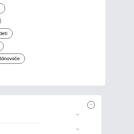
a
deti
plánovače
a tlač. Explore
ndar and other.