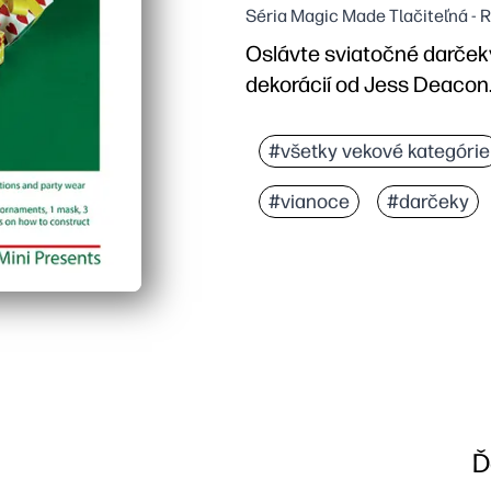
Séria Magic Made Tlačiteľná - 
Oslávte sviatočné darče
dekorácií od Jess Deacon
Prečo to funguje:
Print-and-Go bez príprav
#všetky vekové kategórie
Udržiavate deti zapojen
#vianoce
#darčeky
Prázdne vzory sa dajú ľa
Všestranný pre domácnos
Ď