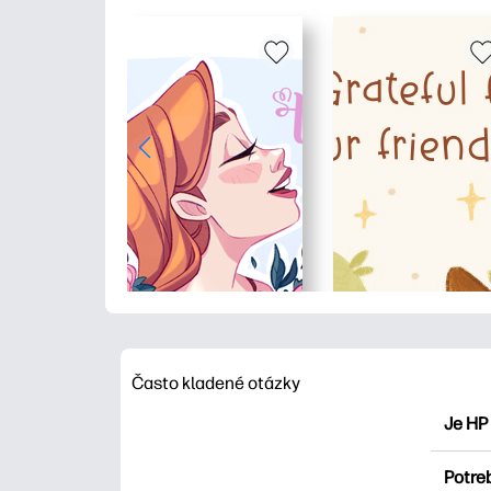
Často kladené otázky
Je HP
HP Pri
Potre
maľova