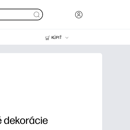
KÚPIŤ
Atrament, toner a papier
Tlačiarne
é dekorácie