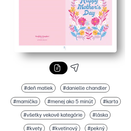
Vytvoríte leštenú pamiatku na obyčajnom papieri alebo 
#deň matiek
#danielle chandler
#mamička
#menej ako 5 minút
#karta
#všetky vekové kategórie
#láska
#kvety
#kvetinový
#pekný