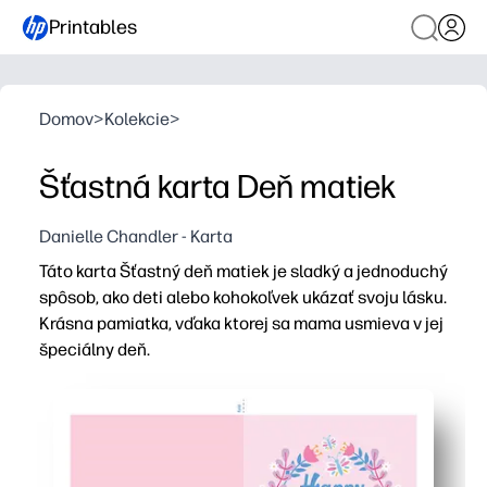
Printables
Domov
>
Kolekcie
>
Šťastná karta Deň matiek
Danielle Chandler - Karta
Táto karta Šťastný deň matiek je sladký a jednoduchý
spôsob, ako deti alebo kohokoľvek ukázať svoju lásku.
Krásna pamiatka, vďaka ktorej sa mama usmieva v jej
špeciálny deň.
Prečo to funguje:
Môžete tlačiť, skladať a prihlásiť v priebehu niekoľkých
Získate dizajn vhodný pre deti, ktorý sa dá ľahko zafar
Môžete vytlačiť jednu alebo celú triednu súpravu - ideá