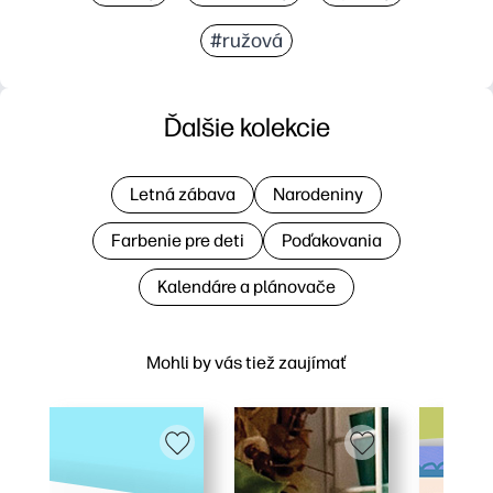
#ružová
Ďalšie kolekcie
Letná zábava
Narodeniny
Farbenie pre deti
Poďakovania
Kalendáre a plánovače
Mohli by vás tiež zaujímať