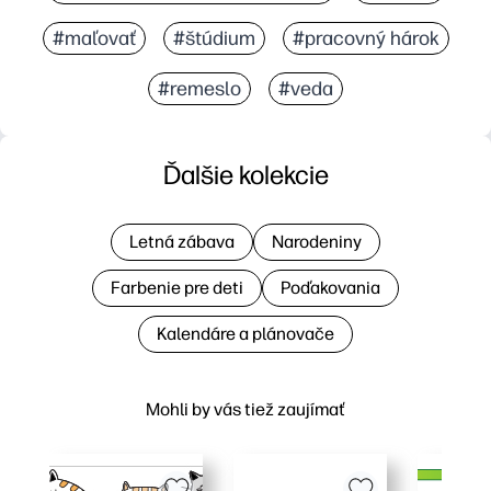
#maľovať
#štúdium
#pracovný hárok
#remeslo
#veda
Ďalšie kolekcie
Letná zábava
Narodeniny
Farbenie pre deti
Poďakovania
Kalendáre a plánovače
Mohli by vás tiež zaujímať