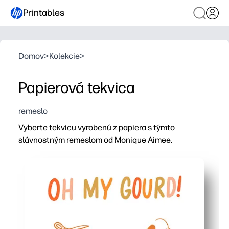
Printables
Domov
>
Kolekcie
>
Papierová tekvica
remeslo
Vyberte tekvicu vyrobenú z papiera s týmto
slávnostným remeslom od Monique Aimee.