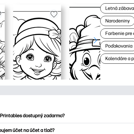
Letná zábav
Narodeniny
Farbenie pre 
Poďakovania
Kalendáre a 
 Printables dostupný zadarmo?
ntables ponúka viac ako 2500 bezplatných tlačových tlačiarní n
bujem účet na účet a tlač?
nky, zábavné vzdelávacie hárky, remeslá a cards for, data, cale