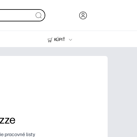
KÚPIŤ
Atrament, toner a papier
Tlačiarne
izze
ie pracovné listy