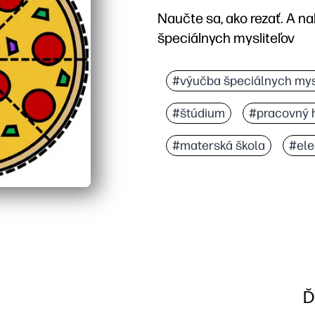
Naučte sa, ako rezať. A n
špeciálnych mysliteľov
#výučba špeciálnych mys
#štúdium
#pracovný 
#materská škola
#el
Ď