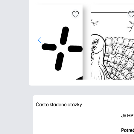
Často kladené otázky
Je HP
HP Pri
Potre
maľova