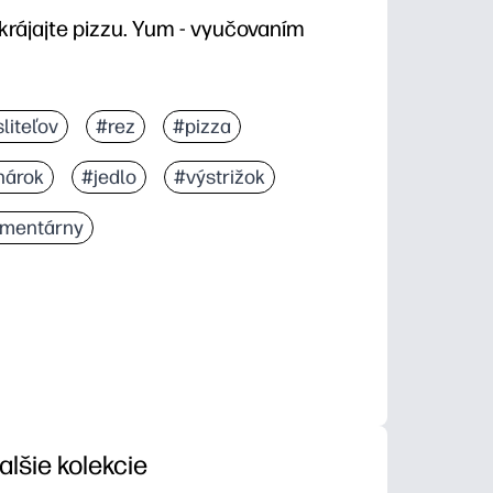
akrájajte pizzu. Yum - vyučovaním
liteľov
#rez
#pizza
hárok
#jedlo
#výstrižok
ementárny
alšie kolekcie