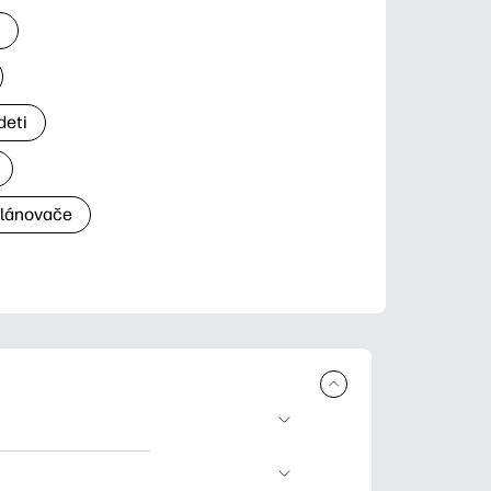
a
deti
plánovače
a tlač. Explore
ndar and other.