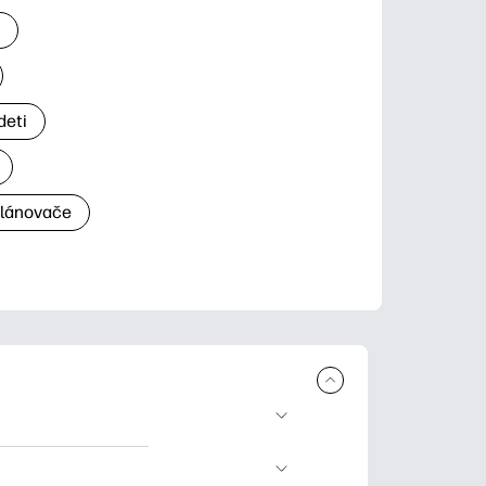
a
deti
plánovače
a tlač. Explore
ndar and other.