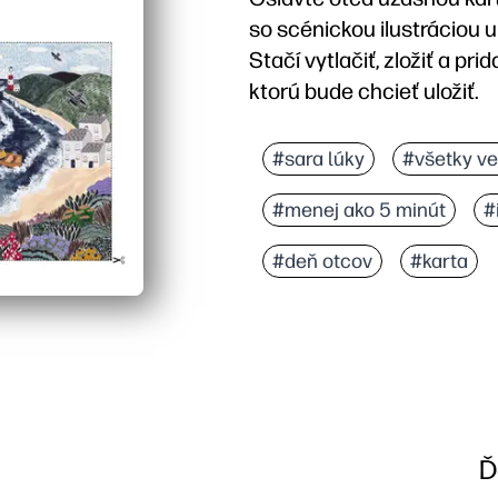
so scénickou ilustráciou
Stačí vytlačiť, zložiť a p
ktorú bude chcieť uložiť.
Prečo to funguje:
Pripravené za pár minút -
#sara lúky
#všetky ve
Umelecký dizajn od Sar
#menej ako 5 minút
#
Vhodné pre deti - vo vnú
Znovu vytlačte kedykoľv
#deň otcov
#karta
Ď