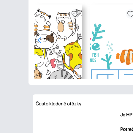
Často kladené otázky
Je HP
HP Pri
Potre
maľova