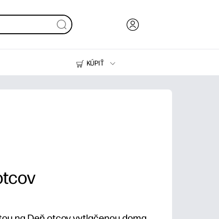
KÚPIŤ
Atrament, toner a papier
Tlačiarne
otcov
rtou na Deň otcov vytlačenou doma