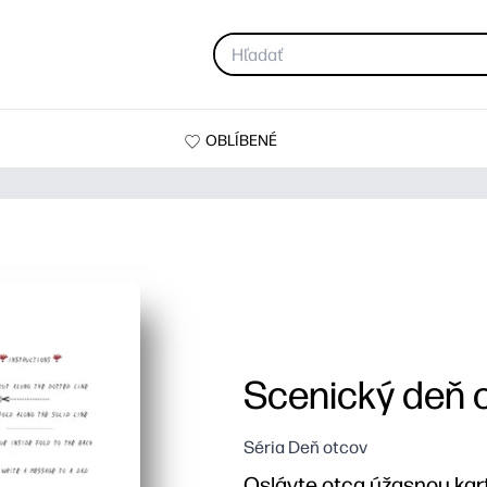
OBLÍBENÉ
Scenický deň 
Séria Deň otcov
Oslávte otca úžasnou ka