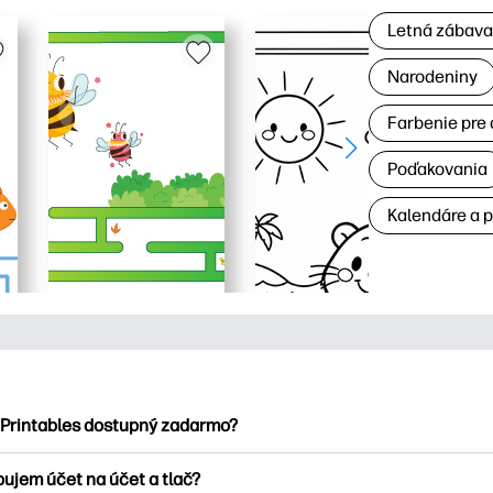
Letná zábav
Narodeniny
Farbenie pre 
Poďakovania
Kalendáre a 
 Printables dostupný zadarmo?
ntables ponúka viac ako 2500 bezplatných tlačových tlačiarní n
bujem účet na účet a tlač?
nky, zábavné vzdelávacie hárky, remeslá a cards for, data, cale