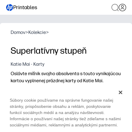
Printables
Domov
>
Kolekcie
>
Superlatívny stupeň
Katie Mai - Karty
Oslávte míľnik svojho absolventa s touto vynikajúcou
kartou vyplnenej prázdnej karty od Katie Mai.
Prečo to funguje:
Stačí vytlačiť, skladať a vyplniť - nie je potrebná nulov
Súbory cookie používame na správne fungovanie našej
Sprievodné výzvy uľahčujú napísanie zmysluplných a vt
stránky, prispôsobenie obsahu a reklám, poskytovanie
Vytvorte si pamiatku hodnú fotografiu, ktorú si váš štud
funkcií sociálnych médií a na analýzu návštevnosti.
Informácie o používaní našej stránky tiež zdieľame s našimi
Rozloženie vhodné pre atramentové šetrí papier a čas - 
sociálnymi médiami, reklamnými a analytickými partnermi.