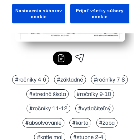
Nastavenia súborov
Prijať všetky súbory
cookie
cookie
#ročníky 4-6
#základné
#ročníky 7-8
#stredná škola
#ročníky 9-10
#ročníky 11-12
#vytlačiteľný
#absolvovanie
#karta
#žaba
#katie mai
#stupne 2-4