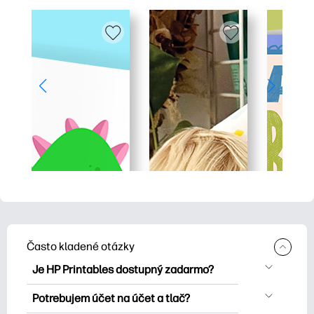
Často kladené otázky
Je HP Printables dostupný zadarmo?
HP Printables ponúka viac ako 2500
Potrebujem účet na účet a tlač?
bezplatných tlačových tlačiarní na tlač.