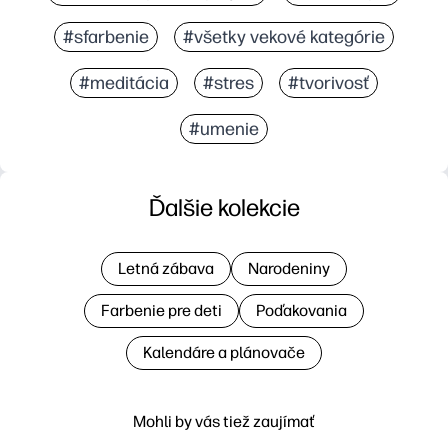
#sfarbenie
#všetky vekové kategórie
#meditácia
#stres
#tvorivosť
#umenie
Ďalšie kolekcie
Letná zábava
Narodeniny
Farbenie pre deti
Poďakovania
Kalendáre a plánovače
Mohli by vás tiež zaujímať