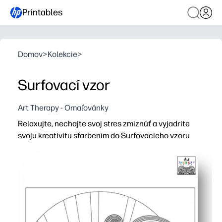
Printables
Domov
>
Kolekcie
>
Surfovací vzor
Art Therapy - Omaľovánky
Relaxujte, nechajte svoj stres zmiznúť a vyjadrite
svoju kreativitu sfarbením do Surfovacieho vzoru
Prečo to funguje:
Získate zábavu s nulovou prípravou - stačí vytlačiť a za
Vzory s oceánskou tematikou podporujú sústredený krea
Podporuje jemné motorické zručnosti, koordináciu ruka-o
Ideálne pre učebne, mimoškolské a cestovanie - pracuj