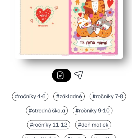
Funguje s akoukoľvek domácou tlačiarňou - vyzerá lešt
#ročníky 4-6
#základné
#ročníky 7-8
#stredná škola
#ročníky 9-10
#ročníky 11-12
#deň matiek