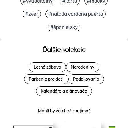
#vytlačiteľný
#karta
#mačky
#zver
#natalia cardona puerta
#španielsky
Ďalšie kolekcie
Letná zábava
Narodeniny
Farbenie pre deti
Poďakovania
Kalendáre a plánovače
Mohli by vás tiež zaujímať