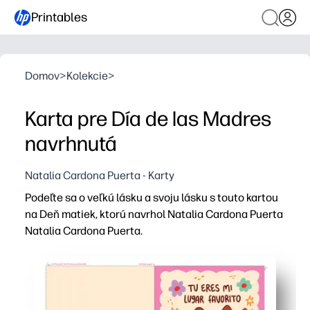
Printables
Domov
>
Kolekcie
>
Karta pre Día de las Madres
navrhnutá
Natalia Cardona Puerta - Karty
Podeľte sa o veľkú lásku a svoju lásku s touto kartou
na Deň matiek, ktorú navrhol Natalia Cardona Puerta
Natalia Cardona Puerta.
Prečo to funguje:
Môžete tlačiť, zložiť a darovať v priebehu niekoľkých mi
Vytvára úprimnú pamiatku - prispôsobte si pomocou vlast
Skvelé pre deti a učebne - rýchla a zmysluplná aktivit