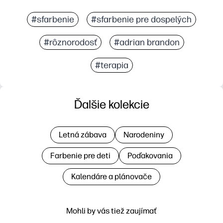
#sfarbenie
#sfarbenie pre dospelých
#rôznorodosť
#adrian brandon
#terapia
Ďalšie kolekcie
Letná zábava
Narodeniny
Farbenie pre deti
Poďakovania
Kalendáre a plánovače
Mohli by vás tiež zaujímať