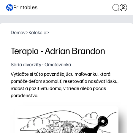
Printables
Domov
>
Kolekcie
>
Terapia - Adrian Brandon
Séria diverzity - Omaľovánka
Vytlačte si túto povznášajúcu maľovanku, ktorá
pomôže deťom spomaliť, resetovať a nasávať lásku,
radosť a pozitivitu doma, v triede alebo počas
poradenstva.
Prečo to funguje:
Pripravené za pár minút - stačí vytlačiť a rozdať pastel
Upokojuje zaneprázdnené mysle - vedomé sfarbenie znižu
Buduje zručnosti - posilňuje jemnú motorickú kontrolu, s