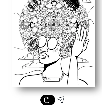
Podporuje pozitívny rozhovor - podnecuje rozhovory o po