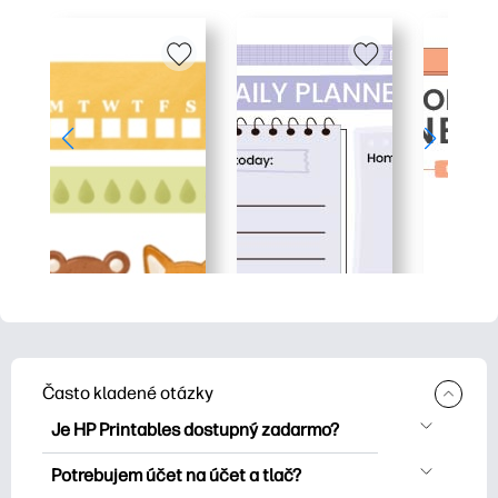
Často kladené otázky
Je HP Printables dostupný zadarmo?
HP Printables ponúka viac ako 2500
Potrebujem účet na účet a tlač?
bezplatných tlačových tlačiarní na tlač.