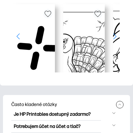
Často kladené otázky
Je HP Printables dostupný zadarmo?
HP Printables ponúka viac ako 2500
Potrebujem účet na účet a tlač?
bezplatných tlačových tlačiarní na tlač.