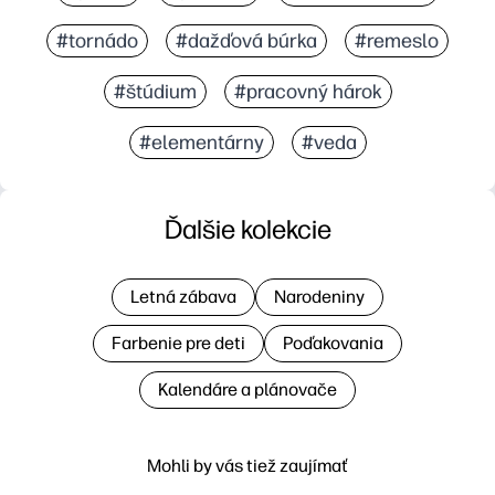
#tornádo
#dažďová búrka
#remeslo
#štúdium
#pracovný hárok
#elementárny
#veda
Ďalšie kolekcie
Letná zábava
Narodeniny
Farbenie pre deti
Poďakovania
Kalendáre a plánovače
Mohli by vás tiež zaujímať