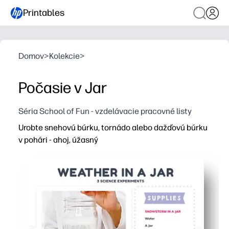
Printables
Domov
>
Kolekcie
>
Počasie v Jar
Séria School of Fun - vzdelávacie pracovné listy
Urobte snehovú búrku, tornádo alebo dažďovú búrku
v pohári - ahoj, úžasný