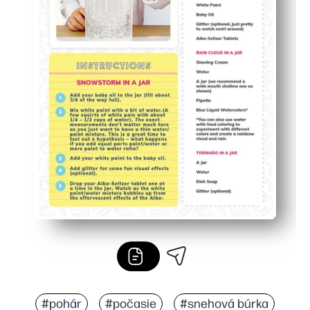
#pohár
#počasie
#snehová búrka