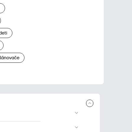
a
deti
plánovače
a tlač. Explore
ndar and other.