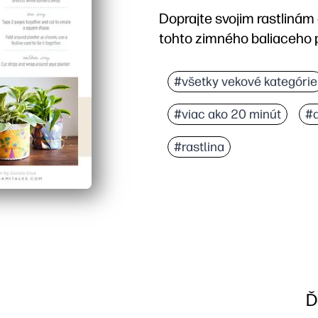
Doprajte svojim rastlin
tohto zimného baliaceho p
Prečo to funguje:
Dizajn pripravený na tlač
#všetky vekové kategórie
Remeslo vhodné pre deti
#viac ako 20 minút
#d
Flexibilné strih — strih
Tlač na požiadanie - mô
#rastlina
Ď