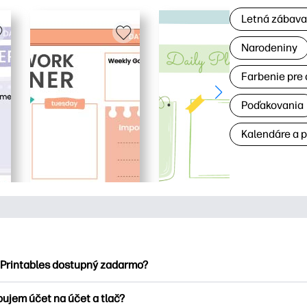
Letná zábav
Narodeniny
Farbenie pre 
Poďakovania
Kalendáre a 
 Printables dostupný zadarmo?
ntables ponúka viac ako 2500 bezplatných tlačových tlačiarní n
bujem účet na účet a tlač?
nky, zábavné vzdelávacie hárky, remeslá a cards for, data, cale