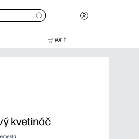
KÚPIŤ
Atrament, toner a papier
Tlačiarne
vý kvetináč
Remeslá