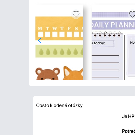
Často kladené otázky
Je HP
HP Pri
Potre
maľova