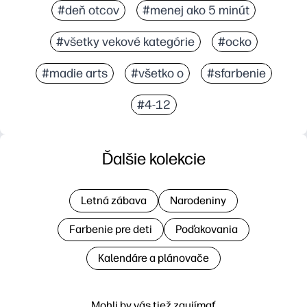
#deň otcov
#menej ako 5 minút
#všetky vekové kategórie
#ocko
#madie arts
#všetko o
#sfarbenie
#4-12
Ďalšie kolekcie
Letná zábava
Narodeniny
Farbenie pre deti
Poďakovania
Kalendáre a plánovače
Mohli by vás tiež zaujímať