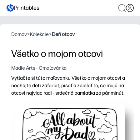
Printables
Domov
>
Kolekcie
>
Deň otcov
Všetko o mojom otcovi
Madie Arts - Omaľovánka
Vytlačte si túto maľovanku Všetko o mojom otcovi a
nechajte deti zafarbiť, písať a zdieľať to, čo majú na
otcovi najviac radi - srdečná pamiatka za pár minút.
Prečo to funguje:
Jednoducho tlačíte a odchádzate - vhodné pre atrament
Vytvárajte si písanie, kreslenie a jemnú motoriku pomo
Vyvolávate zmysluplné rozhovory a sociálno-emocionáln
Nakoniec získate darček hodný rámu na Deň otcov, naro