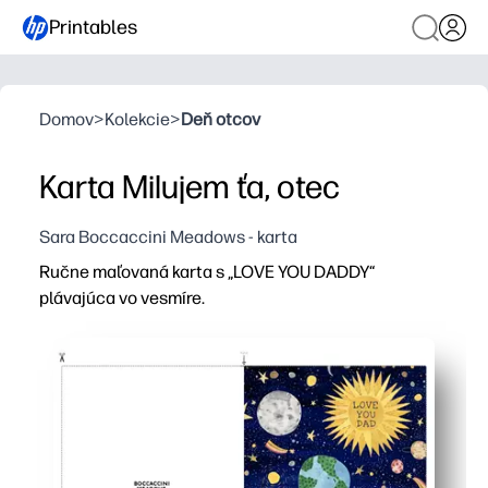
Printables
Domov
>
Kolekcie
>
Deň otcov
Karta Milujem ťa, otec
Sara Boccaccini Meadows - karta
Ručne maľovaná karta s „LOVE YOU DADDY“
plávajúca vo vesmíre.