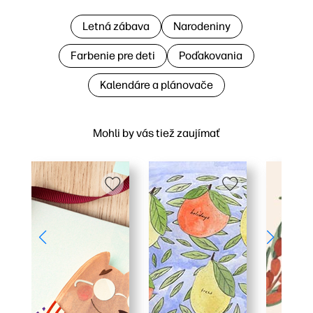
Letná zábava
Narodeniny
Farbenie pre deti
Poďakovania
Kalendáre a plánovače
Mohli by vás tiež zaujímať