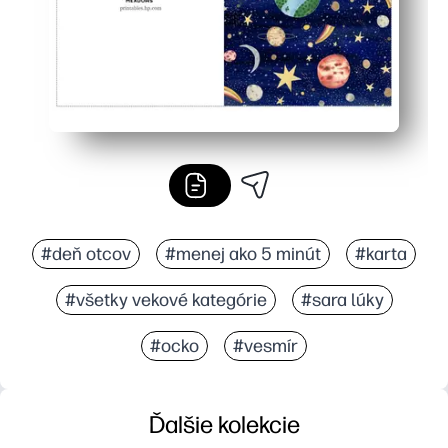
#deň otcov
#menej ako 5 minút
#karta
#všetky vekové kategórie
#sara lúky
#ocko
#vesmír
Ďalšie kolekcie