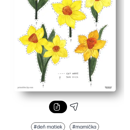
#deň matiek
#mamička