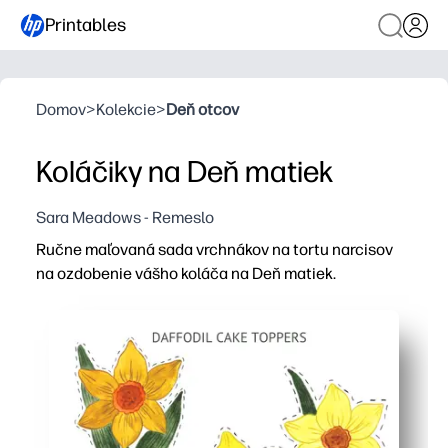
Printables
Domov
>
Kolekcie
>
Deň otcov
Koláčiky na Deň matiek
Sara Meadows - Remeslo
Ručne maľovaná sada vrchnákov na tortu narcisov
na ozdobenie vášho koláča na Deň matiek.
Prečo to funguje:
Vytlačte, strihajte a nalepte na košíčky alebo plný kolá
Svetlé, ručne maľované kvety okamžite dodajú jarný pov
Remeslo vhodné pre deti - nechajte deťom pomôcť s rez
Všestranné použitie - pripevnite na špáradlá, slamky al