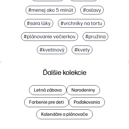
#menej ako 5 minút
#oslavy
#sara lúky
#vrchníky na tortu
#plánovanie večierkov
#pružina
#kvetinový
#kvety
Ďalšie kolekcie
Letná zábava
Narodeniny
Farbenie pre deti
Poďakovania
Kalendáre a plánovače