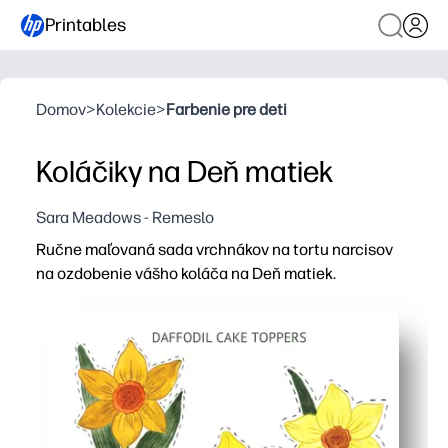
Printables
Domov
>
Kolekcie
>
Farbenie pre deti
Koláčiky na Deň matiek
Sara Meadows - Remeslo
Ručne maľovaná sada vrchnákov na tortu narcisov
na ozdobenie vášho koláča na Deň matiek.
Prečo to funguje:
Vytlačte, strihajte a nalepte na košíčky alebo plný kolá
Svetlé, ručne maľované kvety okamžite dodajú jarný pov
Remeslo vhodné pre deti - nechajte deťom pomôcť s rez
Všestranné použitie - pripevnite na špáradlá, slamky al