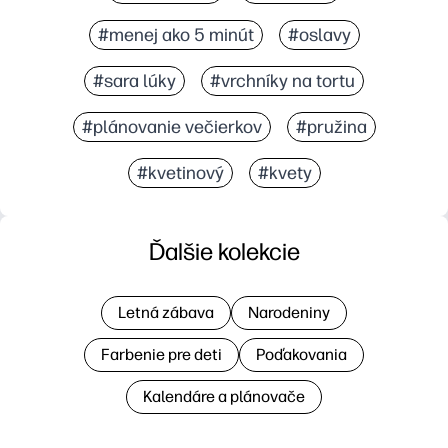
#menej ako 5 minút
#oslavy
#sara lúky
#vrchníky na tortu
#plánovanie večierkov
#pružina
#kvetinový
#kvety
Ďalšie kolekcie
Letná zábava
Narodeniny
Farbenie pre deti
Poďakovania
Kalendáre a plánovače