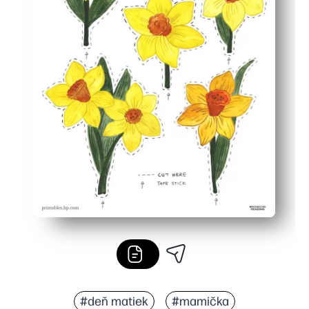
#deň matiek
#mamička