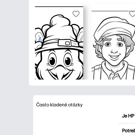
Často kladené otázky
Je HP
HP Pri
Potre
maľova