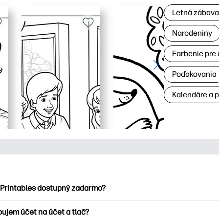
Letná zábav
Narodeniny
Farbenie pre 
Poďakovania
Kalendáre a 
 Printables dostupný zadarmo?
ntables ponúka viac ako 2500 bezplatných tlačových tlačiarní n
bujem účet na účet a tlač?
nky, zábavné vzdelávacie hárky, remeslá a cards for, data, cale