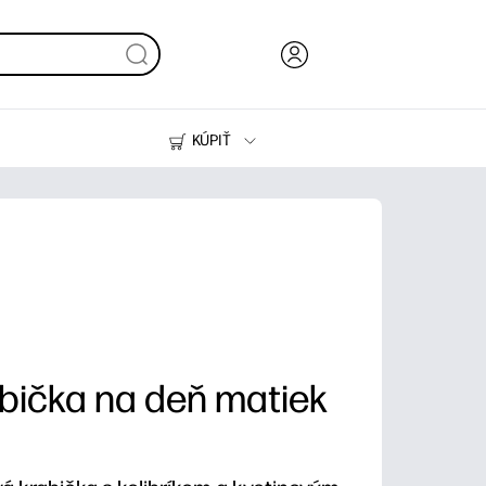
KÚPIŤ
Atrament, toner a papier
Tlačiarne
bička na deň matiek