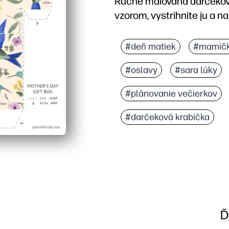
Ručne maľovaná darčeková
vzorom, vystrihnite ju a 
Prečo to funguje:
Môžete tlačiť na štandar
#deň matiek
#mamič
Môžete ho použiť doma a
#oslavy
#sara lúky
Prispôsobíte si ho men
Získate správnu veľkosť
#plánovanie večierkov
#darčeková krabička
Ď