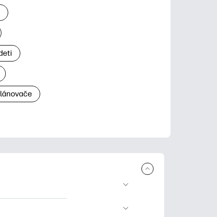
a
deti
plánovače
a tlač. Explore
ndar and other.