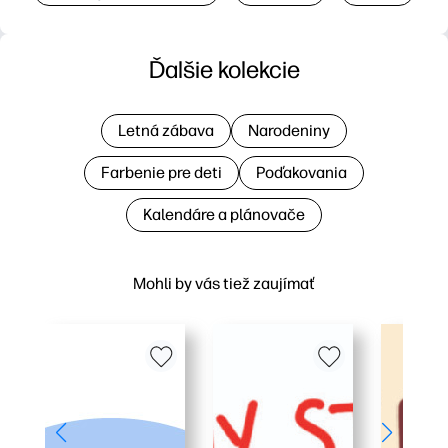
Ďalšie kolekcie
Letná zábava
Narodeniny
Farbenie pre deti
Poďakovania
Kalendáre a plánovače
Mohli by vás tiež zaujímať