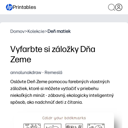
Printables
Domov
>
Kolekcie
>
Deň matiek
Vyfarbte si záložky Dňa
Zeme
annalunakdraw - Remeslá
Oslávte Deň Zeme pomocou farebných vlastných
záložiek, ktoré si môžete vytlačiť v priebehu
niekoľkých minút - zábavný, ekologicky inteligentný
spôsob, ako nadchnúť deti z čítania.
Prečo to funguje:
Žiadna príprava - stačí vytlačiť, zafarbiť, strihať a máte
Ikony a správy priateľské k Zemi vyvolávajú rozhovory o 