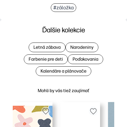
#záložka
Ďalšie kolekcie
Letná zábava
Narodeniny
Farbenie pre deti
Poďakovania
Kalendáre a plánovače
Mohli by vás tiež zaujímať