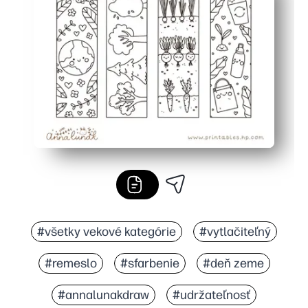
Prispôsobené výsledky - deti túžia používať záložku, kto
Všestranný pre triedu, knižnicu alebo domácnosť - na p
#všetky vekové kategórie
#vytlačiteľný
#remeslo
#sfarbenie
#deň zeme
#annalunakdraw
#udržateľnosť