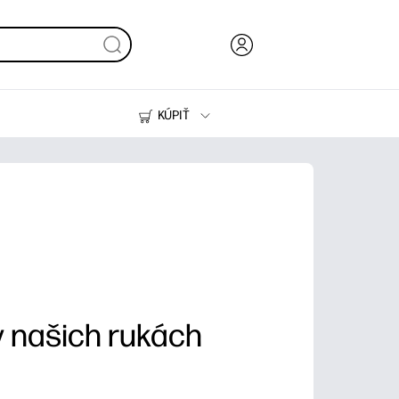
KÚPIŤ
Atrament, toner a papier
Tlačiarne
v našich rukách