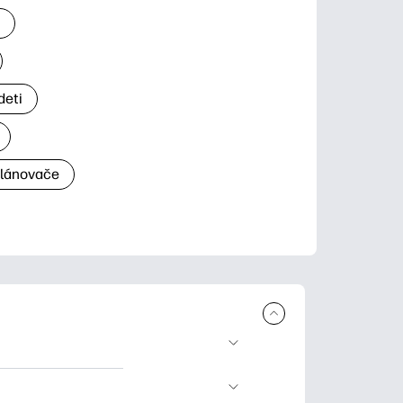
a
deti
plánovače
a tlač. Explore
ndar and other.