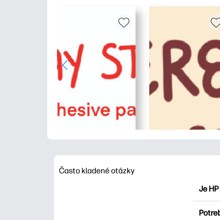
Často kladené otázky
Je HP
HP Pri
Potre
maľova