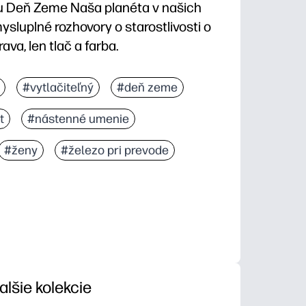
ku Deň Zeme Naša planéta v našich
mysluplné rozhovory o starostlivosti o
ava, len tlač a farba.
 - jednoducho vytlačíte a vydáte sa na rannú prácu, 
#vytlačiteľný
#deň zeme
Hands upúta pozornosť a prinúti deti hovoriť o správe
t
#nástenné umenie
kú prax a sústredenie a zároveň vám poskytuje upok
távajú nástennými umeniami pripravenými na zobraze
#ženy
#železo pri prevode
alšie kolekcie