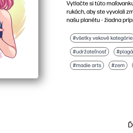
Vytlačte si túto maľovan
rukách, aby ste vyvolali z
našu planétu - žiadna prípr
Prečo to funguje:
Pripravené za pár minút
#všetky vekové kategórie
Odvážny dizajn Earth-in-
#udržateľnosť
#plagá
Podporuje jemnú motoric
Dokončené stránky sa s
#madie arts
#zem
Ď