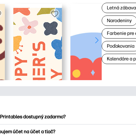
Letná zábav
Narodeniny
Farbenie pre 
Poďakovania
Kalendáre a 
 Printables dostupný zadarmo?
ntables ponúka viac ako 2500 bezplatných tlačových tlačiarní n
bujem účet na účet a tlač?
nky, zábavné vzdelávacie hárky, remeslá a cards for, data, cale