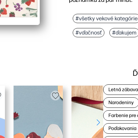
Prečo to funguje:
Pohodlie s nulovou príp
#všetky vekové kategórie
Zásnuby schválené deťm
#vďačnosť
#ďakujem
Všestranný pre každú prí
Jednoduché prispôsobeni
Ď
Letná zábav
Narodeniny
Farbenie pre 
Poďakovania