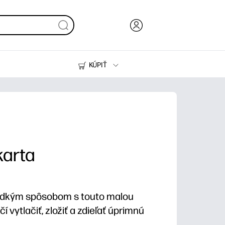
KÚPIŤ
Atrament, toner a papier
Tlačiarne
karta
adkým spôsobom s touto malou
í vytlačiť, zložiť a zdieľať úprimnú