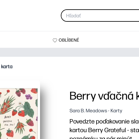
OBLÍBENÉ
 karta
Berry vďačná 
Sara B. Meadows - Karty
Povedzte poďakovanie sl
kartou Berry Grateful - stač
poznámku za pár minút.