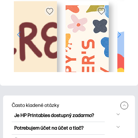
Často kladené otázky
Je HP Printables dostupný zadarmo?
HP Printables ponúka viac ako 2500
Potrebujem účet na účet a tlač?
bezplatných tlačových tlačiarní na tlač.
Môžete skúsiť a tlačiť bez účtu. Prihláste