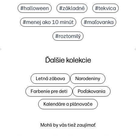
#halloween
#základné
#tekvica
#menej ako 10 minút
#maľovanka
#roztomilý
Ďalšie kolekcie
Letná zábava
Narodeniny
Farbenie pre deti
Poďakovania
Kalendáre a plánovače
Mohli by vás tiež zaujímať