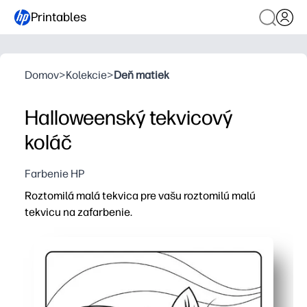
Printables
Domov
>
Kolekcie
>
Deň matiek
Halloweenský tekvicový
koláč
Farbenie HP
Roztomilá malá tekvica pre vašu roztomilú malú
tekvicu na zafarbenie.
Prečo to funguje:
Môžete tlačiť a používať v priebehu niekoľkých sekúnd 
Odvážne obrysy pomáhajú malým rukám zafarbiť vo vnútr
Vyberáte si pastelky, značky alebo farbu - vytlačte toľko
Premení sa na okamžitú halloweensku dekoráciu alebo p