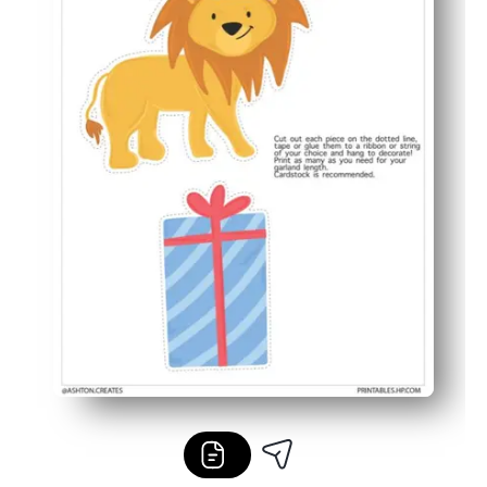
Opakovane použiteľný súbor - vytlačte doplnky, nahraď