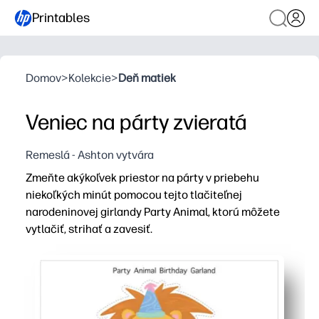
Printables
Domov
>
Kolekcie
>
Deň matiek
Veniec na párty zvieratá
Remeslá - Ashton vytvára
Zmeňte akýkoľvek priestor na párty v priebehu
niekoľkých minút pomocou tejto tlačiteľnej
narodeninovej girlandy Party Animal, ktorú môžete
vytlačiť, strihať a zavesiť.
Prečo to funguje:
Vytlačte ešte dnes - žiadne výlety do obchodu - nakrája
Flexibilné uchytenie - usporiadajte bannery tak, aby v
Zvieratá príjemné pre deti a jasné farby zvyšujú vzrušeni