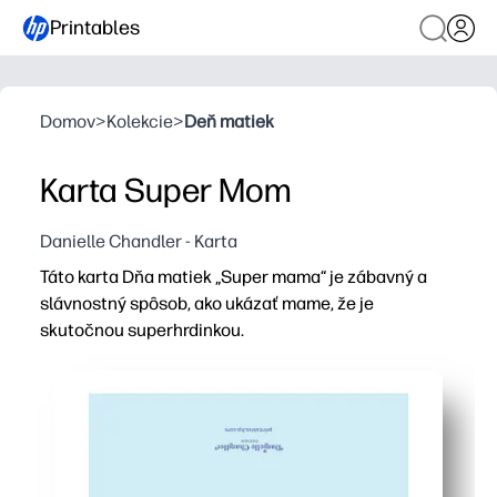
Printables
Domov
>
Kolekcie
>
Deň matiek
Karta Super Mom
Danielle Chandler - Karta
Táto karta Dňa matiek „Super mama“ je zábavný a
slávnostný spôsob, ako ukázať mame, že je
skutočnou superhrdinkou.
Prečo to funguje:
Môžete tlačiť, zložiť a darovať v priebehu niekoľkých mi
Odvážne umelecké diela v komickom štýle nadšujú deti,
Ideálne pre domácnosť alebo triedu - môžete ľahko vytl
Prispôsobte si vnútro - dajte deťom priestor na kresby, 