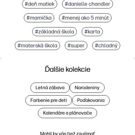
#deň matiek
#danielle chandler
#mamička
#menej ako 5 minút
#základná škola
#karta
#materská škola
#super
#chladný
Ďalšie kolekcie
Letná zábava
Narodeniny
Farbenie pre deti
Poďakovania
Kalendáre a plánovače
Mohli by vás tiež zaujímať