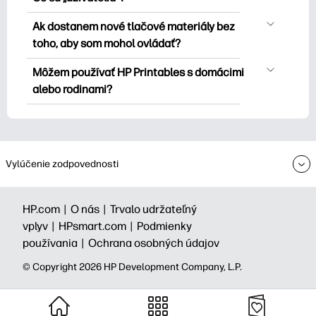
sa však, že budete môcť prihlásiť vaše
hárky, remeslá a cards for, data, calendar
V@@ šeobecné sú vaše osobné zásady
príslušné tlačové materiály a používať
Ak dostanem nové tlačové materiály bez
and other.
týkajúce sa tlačových požiadaviek. Ak
ich v časti „Obľúbené“. Túto prémiovú
toho, aby som mohol ovládať?
chcete vložiť do záložiek alebo pridať
kolekciu budete potrebovať, aby ste sa
Môžete sa pri
hlásiť
do odberu bulletinu
akýkoľvek iný tlačiteľný materiál, stačí
Môžem používať HP Printables s domácimi
prihlásili na odber bulletinu Printables
HP Printables a odoslať upozornenie na
kliknúť na ikonu srdca v pravom hornom
alebo rodinami?
pred stiahnutím alebo tlačením.
nové tlačové materiály (takže môžete
rohu mini atúry.
Áno, môžete sa zamerať na osobnú
prepravovať čas dlhší čas a viac času).
potrebu - to znamená, že radosť je
známa. Môžete si tiež prihlásiť svoj
newsletter HP Printables a prihlásiť sa
Vylúčenie zodpovednosti
na neho.
HP.com |
O nás |
Trvalo udržateľný
vplyv |
HPsmart.com |
Podmienky
používania |
Ochrana osobných údajov
© Copyright 2026 HP Development Company, L.P.