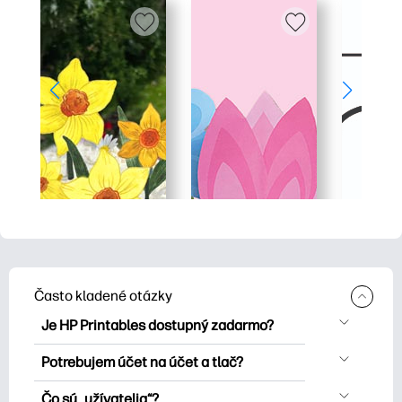
Často kladené otázky
Je HP Printables dostupný zadarmo?
HP Printables ponúka viac ako 2500
Potrebujem účet na účet a tlač?
bezplatných tlačových tlačiarní na tlač.
Môžete skúsiť a tlačiť bez účtu. Prihláste
Explore maľovanky, zábavné vzdelávacie
Čo sú „užívatelia“?