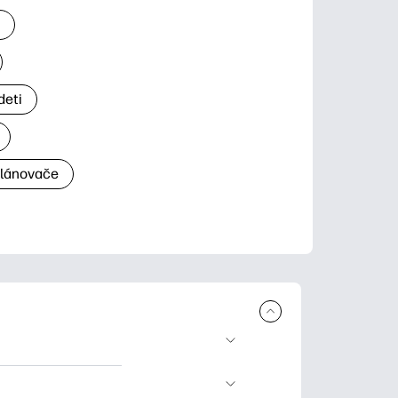
a
deti
plánovače
a tlač. Explore
ndar and other.