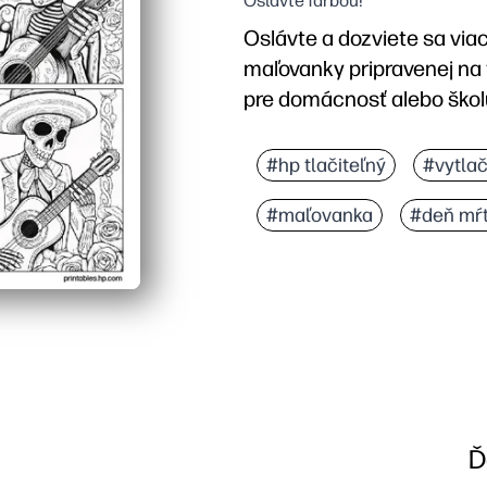
Oslávte farbou!
Oslávte a dozviete sa vi
maľovanky pripravenej na t
pre domácnosť alebo škol
Prečo to funguje:
Žiadna príprava - stačí 
#hp tlačiteľný
#vytlač
Podporuje úctivý kultúrn
#maľovanka
#deň mŕ
Buduje jemné motorické 
Premení sa na jednoduch
Ď