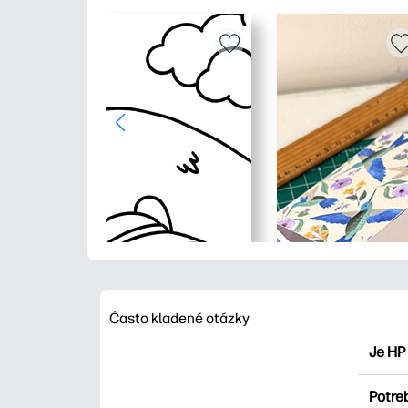
Často kladené otázky
Je HP
HP Pri
Potre
maľova