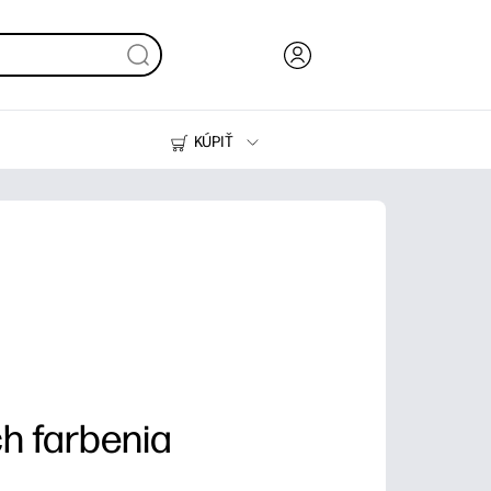
KÚPIŤ
Atrament, toner a papier
Tlačiarne
h farbenia