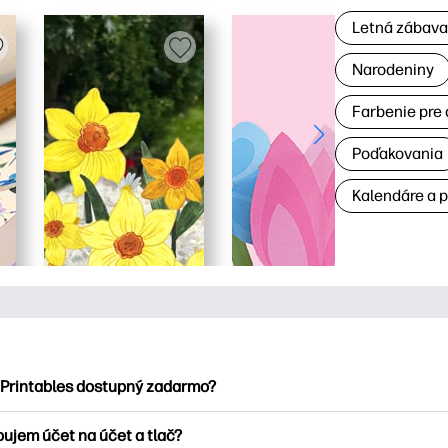
Letná zábav
Narodeniny
Farbenie pre 
Poďakovania
Kalendáre a 
 Printables dostupný zadarmo?
ntables ponúka viac ako 2500 bezplatných tlačových tlačiarní n
bujem účet na účet a tlač?
nky, zábavné vzdelávacie hárky, remeslá a cards for, data, cale