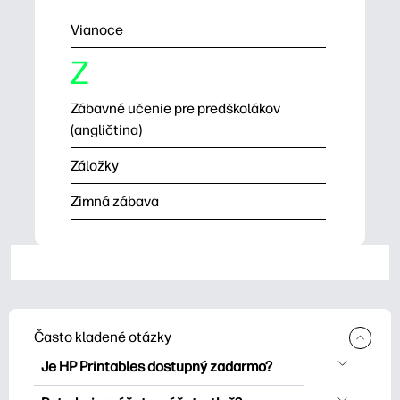
Vianoce
Z
Zábavné učenie pre predškolákov
(angličtina)
Záložky
Zimná zábava
Často kladené otázky
Je HP Printables dostupný zadarmo?
HP Printables ponúka viac ako 2500