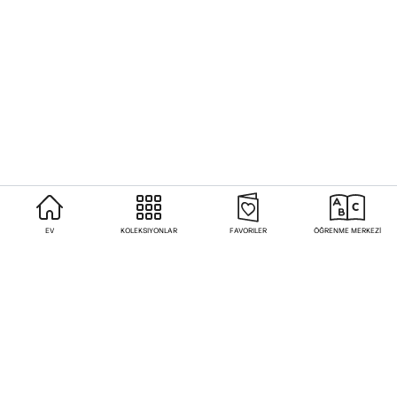
EV
KOLEKSIYONLAR
FAVORILER
ÖĞRENME MERKEZİ
Sıkça Sorulan Sorular