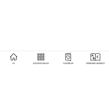
EV
KOLEKSIYONLAR
FAVORILER
ÖĞRENME MERKEZİ
Sıkça Sorulan Sorular