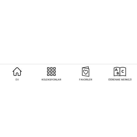
EV
KOLEKSIYONLAR
FAVORILER
ÖĞRENME MERKEZİ
Sıkça Sorulan Sorular