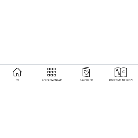
EV
KOLEKSIYONLAR
FAVORILER
ÖĞRENME MERKEZİ
Sıkça Sorulan Sorular