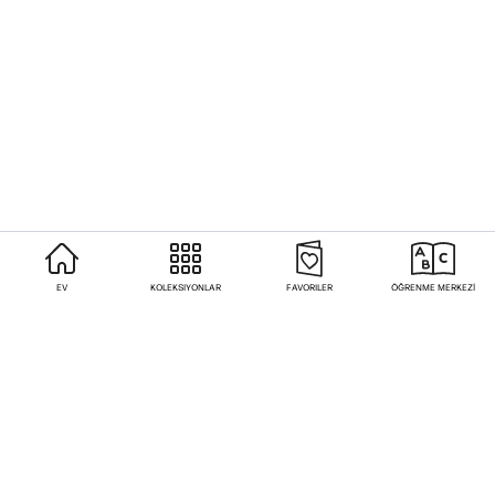
EV
KOLEKSIYONLAR
FAVORILER
ÖĞRENME MERKEZİ
Sıkça Sorulan Sorular