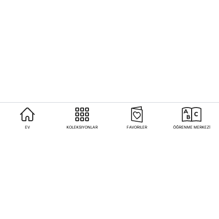
EV
KOLEKSIYONLAR
FAVORILER
ÖĞRENME MERKEZİ
Sıkça Sorulan Sorular