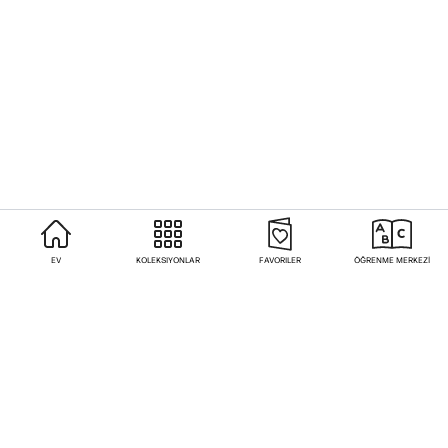
EV
KOLEKSIYONLAR
FAVORILER
ÖĞRENME MERKEZİ
Sıkça Sorulan Sorular