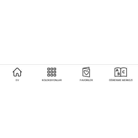
EV
KOLEKSIYONLAR
FAVORILER
ÖĞRENME MERKEZİ
Sıkça Sorulan Sorular