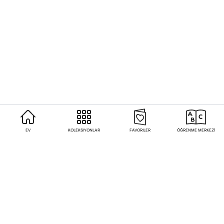
EV
KOLEKSIYONLAR
FAVORILER
ÖĞRENME MERKEZİ
Sıkça Sorulan Sorular